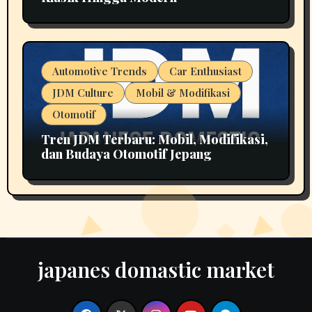
Automotive Trends
Car Enthusiast
JDM Culture
Mobil & Modifikasi
Otomotif
Tren JDM Terbaru: Mobil, Modifikasi,
dan Budaya Otomotif Jepang
japanes domastic market