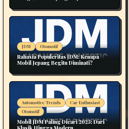
JDM
Otomotif
Rahasia Populeritas JDM: Kenapa
Mobil Jepang Begitu Diminati?
Automotive Trends
Car Enthusiast
Otomotif
Mobil JDM Paling Dicari 2025: Dari
Klasik Hingga Modern