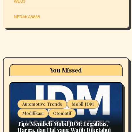
WD33
NERAKA8888
You Missed
Automotive Trends
Mobil JDM
Modifikasi
Otomotif
Tips Membeli Mobil JDM: Legalitas,
Harga, dan Hal yang Wajib Diketahui